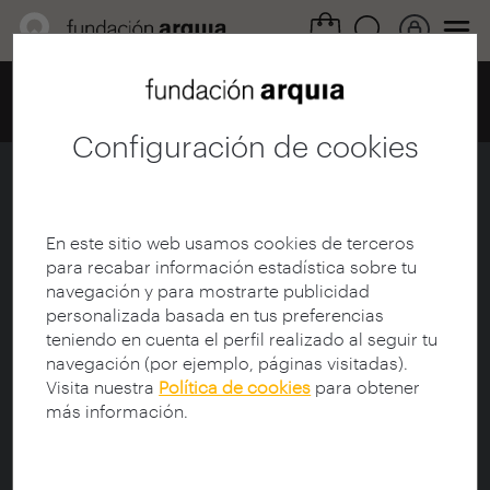
Home
Centro de documentación
Catálogo
Ficha
Configuración de cookies
Identitats
Ficha
|
|
Descarga
En este sitio web usamos cookies de terceros
para recabar información estadística sobre tu
navegación y para mostrarte publicidad
Título:
Identitats
personalizada basada en tus preferencias
Subtítulo:
Ricardo Bofill
teniendo en cuenta el perfil realizado al seguir tu
Colección:
Identitats
navegación (por ejemplo, páginas visitadas).
Director:
Alcalde, Carmen (1936-)
Visita nuestra
Política de cookies
para obtener
Productor:
Televisió de Catalunya
más información.
Protagonista:
Bofill, Ricardo (1939-2022)
Participantes documental:
Bofill, Ricardo (1939-
2022)