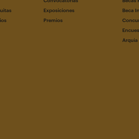
Convocatorias
Becas 
uitas
Exposiciones
Beca I
ios
Premios
Concur
Encues
Arquia