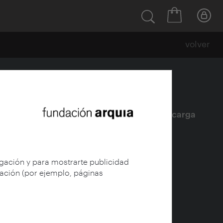
volver
ceres
Ficha
|
|
Descarga
egación y para mostrarte publicidad
gación (por ejemplo, páginas