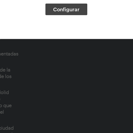
Configurar
biente
días el
e
sentadas
de la
de los
olid
e
o que
el
 ciudad