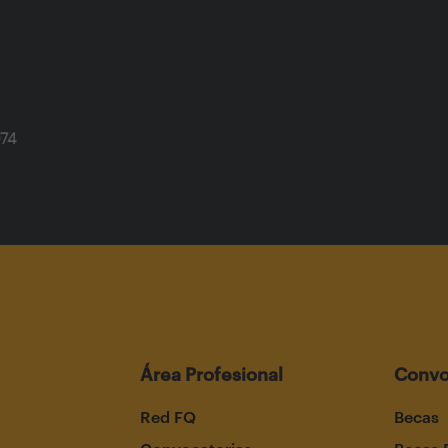
974
Área Profesional
Convo
Red FQ
Becas