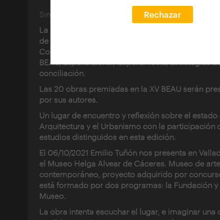
Sinopsis:
Rechazar
La Sede de la Consejería de Fomento y Medio Am
de la Junta de Castilla y León albergará durante 3 
Congreso de Arquitectura y Urbanismo de la XV
BEAU,
España Llena / España Vacía, Estrategias d
conciliación
.
Las 20 obras premiadas en la XV BEAU serán pre
por sus autores.
Un lugar de encuentro y reflexión sobre el estado 
Arquitectura y el Urbanismo con la participación 
estudios distinguidos en esta edición.
El 06/10/2021
Emilio Tuñón
nos presenta en Vallad
el
Museo Helga Alvear
de Cáceres. Museo de art
contemporáneo, proyecto adquirido por concurs
está formado por dos programas: la Fundación y 
Museo.
La obra intenta escuchar el lugar, e imaginar una