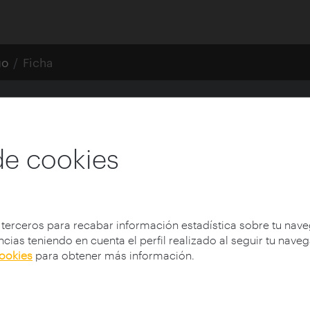
go
Ficha
eo Helga Alvear, Cá
de cookies
 terceros para recabar información estadística sobre tu nav
cias teniendo en cuenta el perfil realizado al seguir tu nave
nismo
cookies
para obtener más información.
ra y