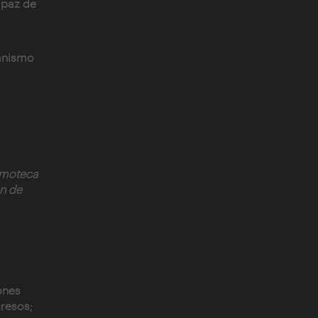
apaz de
banismo
ilmoteca
ón de
ones
resos;