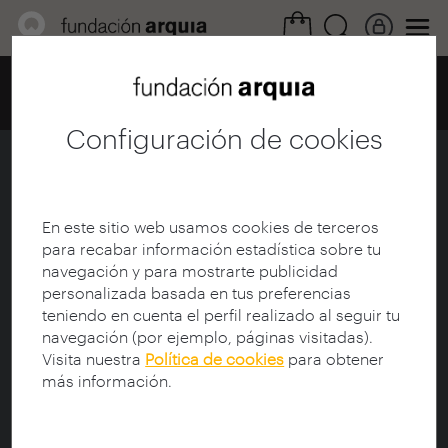
Home
Centro de documentación
Catálogo
Ficha
Configuración de cookies
Coloquio
Ficha
|
|
Descarga
En este sitio web usamos cookies de terceros
para recabar información estadística sobre tu
navegación y para mostrarte publicidad
Título:
Coloquio
personalizada basada en tus preferencias
Subtítulo:
Carmen Pinós. Joao Álvaro Rocha.,Silvia
teniendo en cuenta el perfil realizado al seguir tu
Arango, Carmen Espegel
navegación (por ejemplo, páginas visitadas).
Participante:
Pinós, Carme (1954-); Arango, Silvia
Visita nuestra
Política de cookies
para obtener
(1948-); Espegel, Carmen (1960-); Rocha, João
más información.
Álvaro (1959-)
Creador:
Bienal Iberoamericana de Arquitectura y
Urbanismo (8ª. 2012. Cádiz)