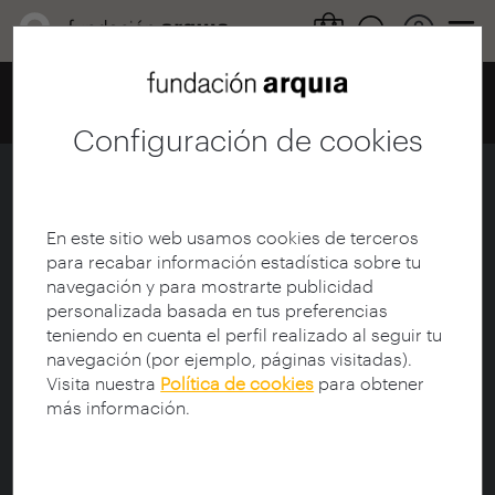
Home
Centro de documentación
Catálogo
Ficha
Configuración de cookies
Desafíos de los espacios
escolares frente a la pandemia (1)
En este sitio web usamos cookies de terceros
para recabar información estadística sobre tu
Ficha
|
|
Descarga
navegación y para mostrarte publicidad
personalizada basada en tus preferencias
teniendo en cuenta el perfil realizado al seguir tu
Revista:
Blog Fundación Arquia
navegación (por ejemplo, páginas visitadas).
Título:
Desafíos de los espacios escolares frente a
Visita nuestra
Política de cookies
para obtener
la pandemia (1)
más información.
Autor:
Navarro, Virginia
Fecha de publicación:
25/09/2020
Idioma:
spa