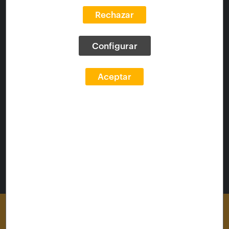
Tipo de documento:
text
Rechazar
Tema uso:
Centros de enseñanza
Tema materia:
Arquitectura para la educación i/o
finalidades científicas i/o culturales; Escuela;
Configurar
Epidemias; COVID-19
Aceptar
Enlaces
Fuente:
https://blogfundacion.arquia.es/2020/09/desafios-
del-espacio-escolar-frente-a-la-pandemia/