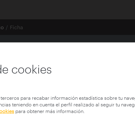
go
Ficha
a
de cookies
 terceros para recabar información estadística sobre tu nav
cias teniendo en cuenta el perfil realizado al seguir tu nave
cookies
para obtener más información.
s de