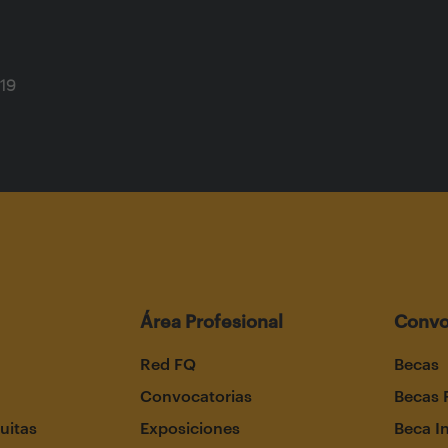
319
Área Profesional
Convo
Red FQ
Becas
Convocatorias
Becas 
uitas
Exposiciones
Beca I