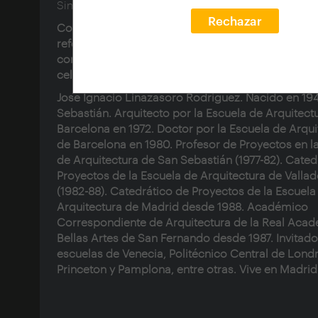
Sinopsis:
Rechazar
Conferencia del arquitecto J. Ignacio Linazaroso,
referencia a proyectos de producción propia y su
con el patrimonio arquitectónico y la ciudad antig
celebrada el 25 de mayo de 2006.
Jose Ignacio Linazasoro Rodríguez.
Nacido en 19
Sebastián. Arquitecto por la Escuela de Arquitect
Barcelona en 1972. Doctor por la Escuela de Arqui
de Barcelona en 1980. Profesor de Proyectos en l
de Arquitectura de San Sebastián (1977-82). Cated
Proyectos de la Escuela de Arquitectura de Vallad
(1982-88). Catedrático de Proyectos de la Escuela
Arquitectura de Madrid desde 1988. Académico
Correspondiente de Arquitectura de la Real Aca
Bellas Artes de San Fernando desde 1987. Invitado
escuelas de Venecia, Politécnico Central de Londr
Princeton y Pamplona, entre otras. Vive en Madrid