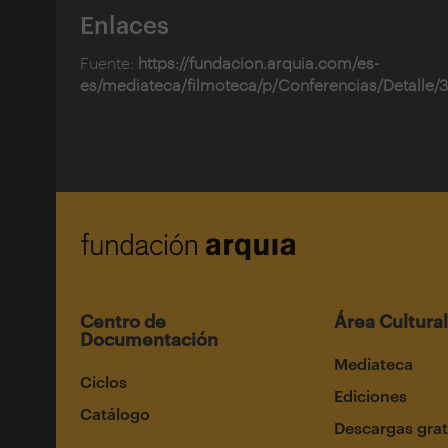
Enlaces
Fuente:
https://fundacion.arquia.com/es-
es/mediateca/filmoteca/p/Conferencias/Detalle/
Centro de
Área Cultural
Documentación
Mediateca
Ciclos
Ediciones
Catálogo
Descargas grat