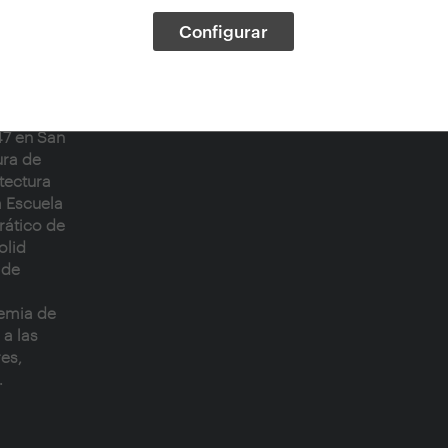
Configurar
 en
 relación
ua,
47 en San
ura de
tectura
a Escuela
rático de
olid
 de
demia de
 a las
es,
.