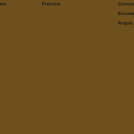
ios
Premios
Concur
Encues
Arquia