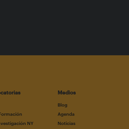
catorias
Medios
Blog
Formación
Agenda
nvestigación NY
Noticias