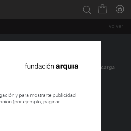
volver
Ficha
|
|
Descarga
egación y para mostrarte publicidad
gación (por ejemplo, páginas