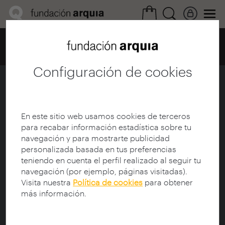
Home
Centro de documentación
Catálogo
Ficha
Configuración de cookies
Siete Lecciones de Arquitectura
Ficha
|
|
Descarga
En este sitio web usamos cookies de terceros
para recabar información estadística sobre tu
navegación y para mostrarte publicidad
Título:
Siete Lecciones de Arquitectura
personalizada basada en tus preferencias
Subtítulo:
7: Luz
teniendo en cuenta el perfil realizado al seguir tu
Número de la colección:
7
navegación (por ejemplo, páginas visitadas).
Colección:
Siete Lecciones de Arquitectura
Visita nuestra
Política de cookies
para obtener
Participante:
Campo Baeza, Alberto (1946-)
más información.
Sinopsis:
Con motivo de la Medalla de Honor 2022 otorgada