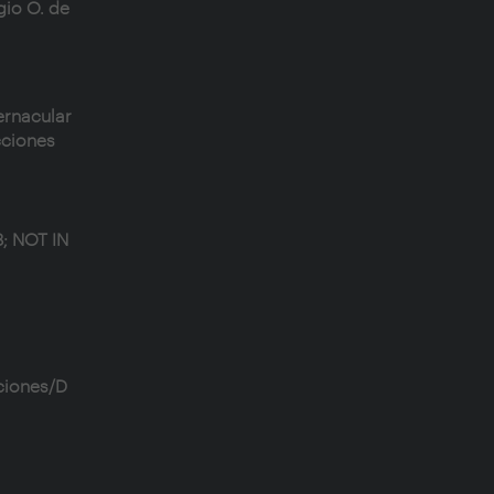
gio O. de
ernacular
cciones
8; NOT IN
ciones/D