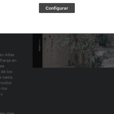
Configurar
an Atlas
franja en
 es
 de los
s oasis,
 modos
 los
 y
see unas