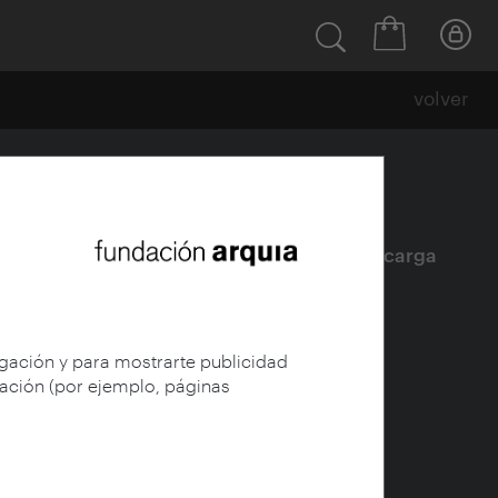
volver
arruecos
Ficha
|
|
Descarga
egación y para mostrarte publicidad
gación (por ejemplo, páginas