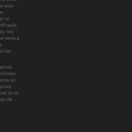
no solo
ue
l: el
tificada,
ás, hay
se venera
e
e los
stemas
rolladas
xpone en
lgunos
res en el
tes de