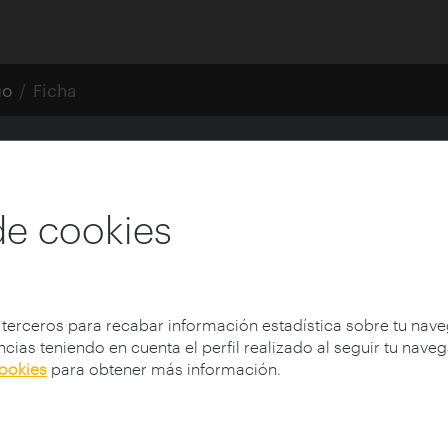
go
Ficha
tierra en el sur de M
de cookies
os
 terceros para recabar información estadística sobre tu nav
cias teniendo en cuenta el perfil realizado al seguir tu nave
cookies
para obtener más información.