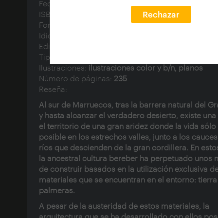
Fecha de publicación:
2006
ISBN:
8493468800
Rechazar
Formato:
22 x 24 cm
Idioma:
spa
Editorial:
Fundación Arquia
Tipo de documento:
text
Ilustraciones:
ilustraciones color y b/n, planos
Número de páginas:
235
Reseña:
Al sur de Marruecos, tras la barrera natural del Gr
y hasta alcanzar el verdadero desierto, existe una 
el territorio de una gran aridez donde la vida sólo
posible en los estrechos valles, junto a los cauces
ríos que descienden de la gran cordillera. En esto
la ancestral cultura bereber ha perpetuado unos
de construir basados en la utilización exclusiva de
materiales que se encuentran en el entorno: tierra
palmeras.
A pesar de la austeridad de estos materiales, la
arquitectura que se ha desarrollado con ellos po