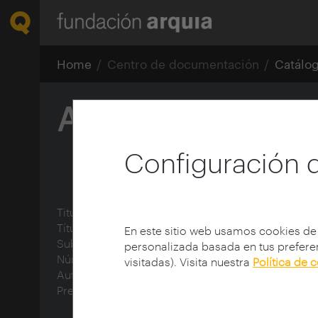
Home
Centro de documentación
Catálo
Arquitectura de 
Configuración 
Titulo de la Colección:
arquia/temas
Título:
Arquitectura de tierra en el sur de Marruec
En este sitio web usamos cookies de
Subtítulo:
El oasis de Skoura
personalizada basada en tus preferen
Número de la colección:
18
visitadas). Visita nuestra
Política de 
Autor:
Soriano Alfaro, Vicent (1950-)
Prefacio:
Cherradi, Faissal