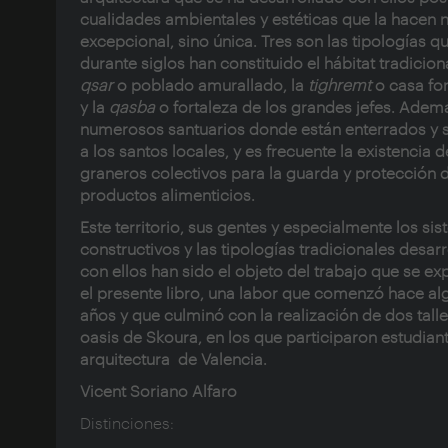
cualidades ambientales y estéticas que la hacen 
excepcional, sino única. Tres son las tipologías q
durante siglos han constituido el hábitat tradiciona
qsar
o poblado amurallado, la
tighremt
o casa for
y la
qasba
o fortaleza de los grandes jefes. Adem
numerosos santuarios donde están enterrados y 
a los santos locales, y es frecuente la existencia d
graneros colectivos para la guarda y protección d
productos alimenticios.
Este territorio, sus gentes y especialmente los si
constructivos y las tipologías tradicionales desar
con ellos han sido el objeto del trabajo que se e
el presente libro, una labor que comenzó hace a
años y que culminó con la realización de dos talle
oasis de Skoura, en los que participaron estudian
arquitectura de Valencia.
Vicent Soriano Alfaro
Distinciones: