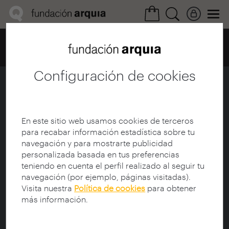
Home
Centro de documentación
Catálogo
Ficha
Configuración de cookies
Carmen Pinós
Ficha
|
|
Descarga
En este sitio web usamos cookies de terceros
para recabar información estadística sobre tu
navegación y para mostrarte publicidad
Título:
Carmen Pinós
personalizada basada en tus preferencias
Autor:
Universidad Politécnica de Valencia. Cátedra
teniendo en cuenta el perfil realizado al seguir tu
Blanca
navegación (por ejemplo, páginas visitadas).
Participante:
Pinós, Carme (1954-)
Visita nuestra
Política de cookies
para obtener
Protagonista:
Pinós, Carme (1954-)
más información.
Creador:
Jornadas Internacionales de Arquitectura,
Materia y Forma (3ª. 2007. Valencia)