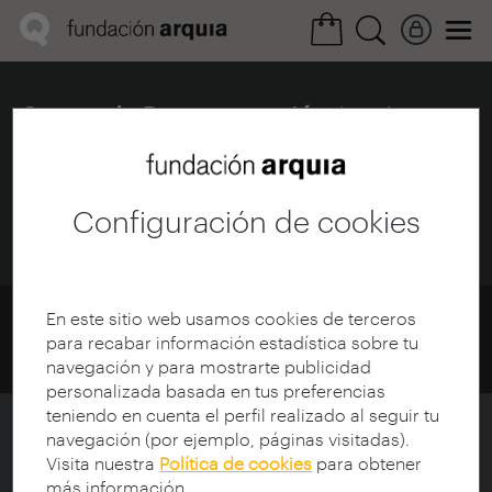
Centro de Documentación
/ Ciclos
Miradas de cine: a
través de la ventana
Configuración de cookies
Home
Centro de documentación
En este sitio web usamos cookies de terceros
Ciclos
para recabar información estadística sobre tu
Miradas de Cine: a través de la ventana
navegación y para mostrarte publicidad
personalizada basada en tus preferencias
teniendo en cuenta el perfil realizado al seguir tu
navegación (por ejemplo, páginas visitadas).
Afirma Le Corbusier en su libro
Visita nuestra
Política de cookies
para obtener
Urbanisme
(París, 1925) que Adolf Loos le
más información.