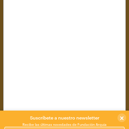
Centro de Documentación
Área Cultural
Área Profesional
Convocatorias
Medios
La Fundación
×
Suscríbete a nuestro newsletter
Recibe las últimas novedades de Fundación Arquia