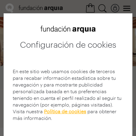
Área Profesional /
Convocatorias
Becas 2024
Configuración de cookies
En este sitio web usamos cookies de terceros
Home
Convocatorias
Becas Formación
para recabar información estadística sobre tu
Convocatoria 2024
Ganadores
navegación y para mostrarte publicidad
personalizada basada en tus preferencias
teniendo en cuenta el perfil realizado al seguir tu
Convocatoria 2024. Ganadores
navegación (por ejemplo, páginas visitadas).
Visita nuestra
Política de cookies
para obtener
más información.