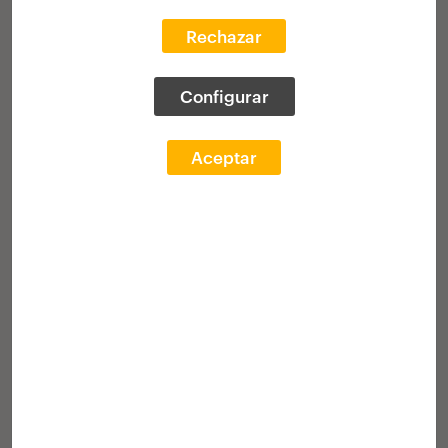
20 becas
para la realización de prácticas
Rechazar
profesionales en estudios europeos de
Arquitectura
Configurar
Ganadores
Acto de entrega
Aceptar