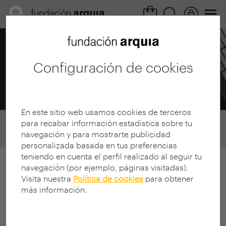
Área Profesional /
Convocatorias
Configuración de cookies
Becas 2007
En este sitio web usamos cookies de terceros
para recabar información estadística sobre tu
Home
Convocatorias
Becas
navegación y para mostrarte publicidad
Convocatoria 2007
personalizada basada en tus preferencias
teniendo en cuenta el perfil realizado al seguir tu
navegación (por ejemplo, páginas visitadas).
arquia/becas convocatoria 2007
Visita nuestra
Política de cookies
para obtener
VIII CONVOCATORIA CONCURSO
más información.
ARQUIA/BECAS