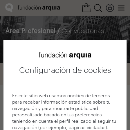
Área Profesional /
Convocatorias
arquia / investigación
Configuración de cookies
Home
Convocatorias
Investigación
Convocatoria 2021
Galería
Galería Participaciones 2021
En este sitio web usamos cookies de terceros
para recabar información estadística sobre tu
navegación y para mostrarte publicidad
personalizada basada en tus preferencias
teniendo en cuenta el perfil realizado al seguir tu
navegación (por ejemplo, páginas visitadas).