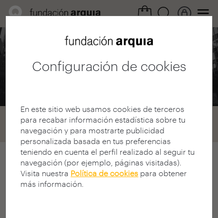
Área Profesional /
Convocatorias
Configuración de cookies
arquia / investigación
En este sitio web usamos cookies de terceros
Home
Convocatorias
Investigación
para recabar información estadística sobre tu
navegación y para mostrarte publicidad
Convocatoria 2023
personalizada basada en tus preferencias
teniendo en cuenta el perfil realizado al seguir tu
navegación (por ejemplo, páginas visitadas).
IX Convocatoria Beca de
Visita nuestra
Política de cookies
para obtener
Investigación en Nueva York
más información.
La Fundación Arquia, en colaboración