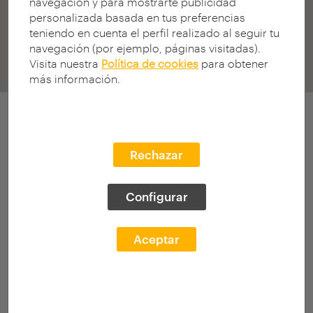
navegación y para mostrarte publicidad
personalizada basada en tus preferencias
teniendo en cuenta el perfil realizado al seguir tu
navegación (por ejemplo, páginas visitadas).
Visita nuestra
Política de cookies
para obtener
más información.
Participaciones
XI Edición 2026-2027
Rechazar
Configurar
Aceptar