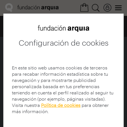
Home
Ediciones
Audiovisuales
Colecciones
Ficha Audiovisual
Configuración de cookies
arquia/documental 23
En este sitio web usamos cookies de terceros
para recabar información estadística sobre tu
navegación y para mostrarte publicidad
personalizada basada en tus preferencias
teniendo en cuenta el perfil realizado al seguir tu
navegación (por ejemplo, páginas visitadas).
Visita nuestra
Política de cookies
para obtener
más información.