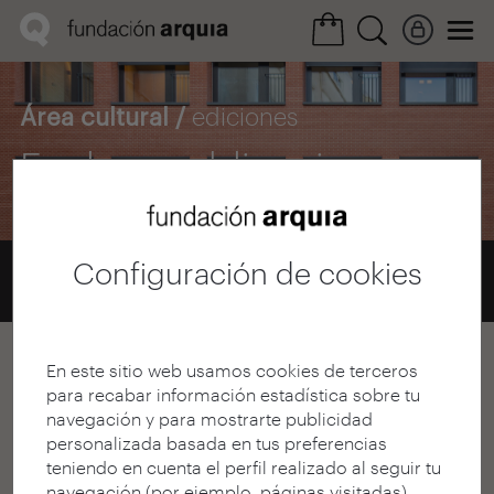
Área cultural /
ediciones
Explora publicaciones
Configuración de cookies
Home
Ediciones
Publicaciones
Explora
En este sitio web usamos cookies de terceros
para recabar información estadística sobre tu
navegación y para mostrarte publicidad
personalizada basada en tus preferencias
< Seleccionar filtros
931 Resultados
teniendo en cuenta el perfil realizado al seguir tu
navegación (por ejemplo, páginas visitadas).