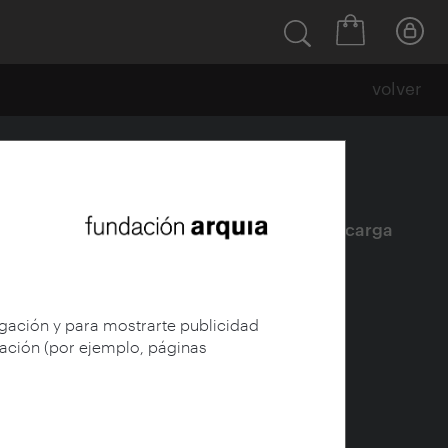
volver
Ficha
|
|
Descarga
egación y para mostrarte publicidad
gación (por ejemplo, páginas