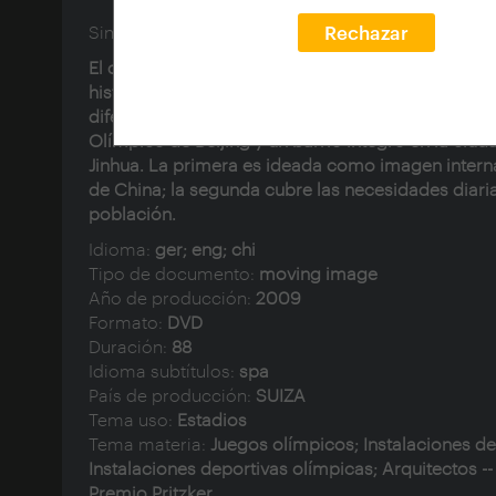
Sinopsis:
Rechazar
El documental
EN CHINA: NIDO DE PÁJARO
, relata
historia de la construcción de dos proyectos muy
diferentes de los arquitectos suizos en China: el E
Olímpico de Beijing y un barrio íntegro en la ciud
Jinhua. La primera es ideada como imagen intern
de China; la segunda cubre las necesidades diaria
población.
Idioma:
ger; eng; chi
Tipo de documento:
moving image
Año de producción:
2009
Formato:
DVD
Duración:
88
Idioma subtítulos:
spa
País de producción:
SUIZA
Tema uso:
Estadios
Tema materia:
Juegos olímpicos; Instalaciones de
Instalaciones deportivas olímpicas; Arquitectos --
Premio Pritzker