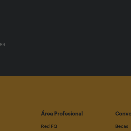
/89
Área Profesional
Convo
Red FQ
Becas