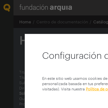
Home
Centro de documentación
Catálo
Herzog & de Me
Configuración 
Titulo de la Colección:
arquia/documental
Título:
Herzog & de Meuron
En este sitio web usamos cookies de
Subtítulo:
En China: nido de pájaros
personalizada basada en tus preferen
Director de documental:
Schaub, Christoph (1958-
visitadas). Visita nuestra
Política de 
Schindhelm, Michael ‎
Guionista:
Zaera-Polo, Alejandro (1963-)
Protagonista:
Herzog & de Meuron