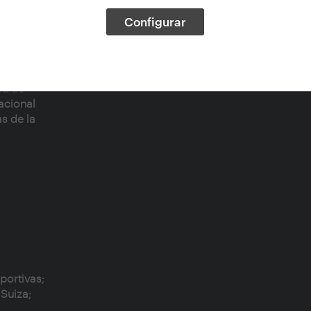
Configurar
 la
stadio
ad de
acional
s de la
portivas;
 Suiza;