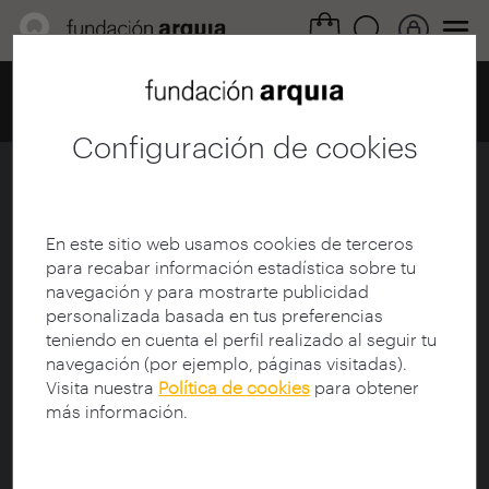
Home
Centro de documentación
Catálogo
Ficha
Configuración de cookies
La Construcción del Proyecto
Ficha
|
|
Descarga
En este sitio web usamos cookies de terceros
para recabar información estadística sobre tu
navegación y para mostrarte publicidad
Título:
La Construcción del Proyecto
personalizada basada en tus preferencias
Colección:
Projectes IX - X Linia Edificació
teniendo en cuenta el perfil realizado al seguir tu
Autor:
Universitat Politècnica de Catalunya. Escuela
navegación (por ejemplo, páginas visitadas).
Técnica Superior de Arquitectura de Barcelona;
Visita nuestra
Política de cookies
para obtener
Universitat Politècnica de Catalunya. Departament
más información.
de Projectes Arquitectònics
Participante:
García-Solera, Javier
Protagonista:
García-Solera, Javier