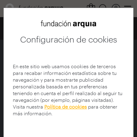
Home
Centro de documentación
Catálogo
Ficha
Configuración de cookies
El porqué de las calles
Ficha
|
|
Descarga
En este sitio web usamos cookies de terceros
para recabar información estadística sobre tu
navegación y para mostrarte publicidad
Revista:
Blog Fundación Arquia
personalizada basada en tus preferencias
Título:
El porqué de las calles
teniendo en cuenta el perfil realizado al seguir tu
Autor:
Capdevila Castellanos, Iván (1978-); Iborra
navegación (por ejemplo, páginas visitadas).
Pallarés, Vicente (1978-)
Visita nuestra
Política de cookies
para obtener
Autor:
Play Studio
más información.
Fecha de publicación:
12/09/2016
Idioma:
spa