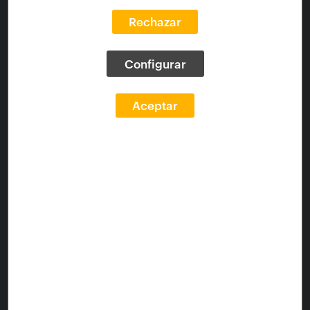
Tipo de documento:
text
Rechazar
Tema materia:
Urbanismo
Tipo de contenido:
Artículos
Configurar
Enlaces
Fuente:
http://blogfundacion.arquia.es/2016/09/el-
Aceptar
porque-de-las-calles/