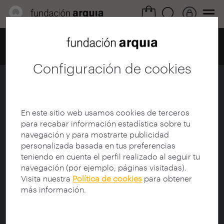
Home
Centro de documentación
Catálogo
Ficha
Configuración de cookies
10. Territorio, contexto y otros
pensamientos
En este sitio web usamos cookies de terceros
Ficha
|
|
Descarga
para recabar información estadística sobre tu
navegación y para mostrarte publicidad
personalizada basada en tus preferencias
Título:
10. Territorio, contexto y otros pensamientos
teniendo en cuenta el perfil realizado al seguir tu
Colección:
(2008- 2012) Projectes V-VI M
navegación (por ejemplo, páginas visitadas).
Participante:
Ferrater, Carlos (1944-); Pinós, Carme
Visita nuestra
Política de cookies
para obtener
(1954-)
más información.
Protagonista:
Pinós, Carme (1954-)
Sinopsis: