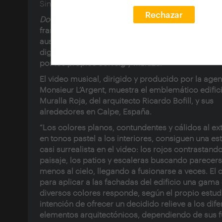
Sinopsis:
Rechazar
Do It Right
es una canción del DJ y productor de d
francés Martin Solveig con la voz de la cantante y
australiana Tkay Maidza. Fue lanzada como desc
digital en Francia en mayo de 2016. La canción fu
por los propios Solveig y Maidza.
El video musical, dirigido y producido por la agen
Monsieur L’Argent, muestra el emblemático edific
Muralla Roja
,
del arquitecto
Ricardo Bofill,
y sus
alrededores en Calpe, España.
“Los colores planos, contundentes y cálidos al ext
en tonos pastel a los interiores, consiguen una est
casi surrealista en el video: los rojos contrastand
paisaje, los patios y escaleras buscando parecer
menos al cielo, llegando a fusionarse a veces. El c
para aplicar a las fachadas del edificio una gama
diversos colores responde, según el propio estudi
intención de ofrecer un decidido relieve a los dife
elementos arquitectónicos, dependiendo de sus 