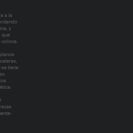
a a la
cordando
ica, y
a que
e coloca.
 planos
caleras,
 se tiene
iso
los
ética
0
razas
uente: