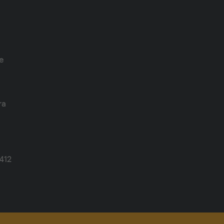
e
ra
412