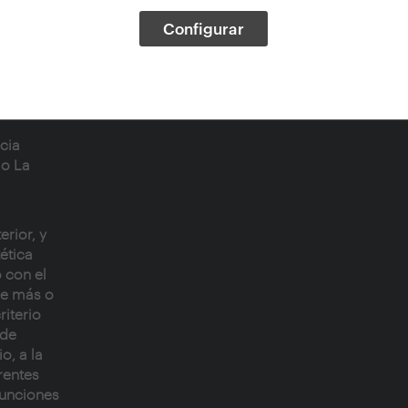
Configurar
iscos
 rapera
arga
e escrita
cia
io
La
erior, y
ética
o con el
se más o
riterio
 de
o, a la
rentes
funciones