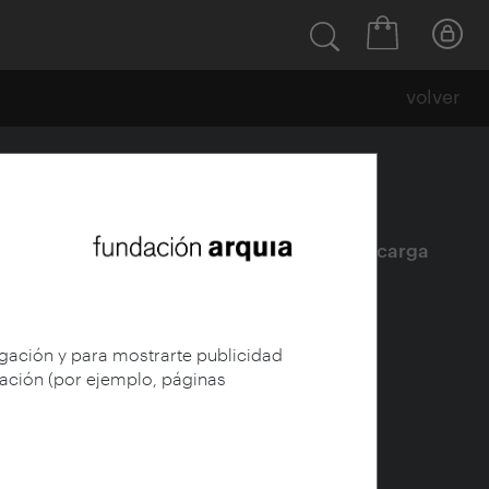
volver
Ficha
|
|
Descarga
egación y para mostrarte publicidad
gación (por ejemplo, páginas