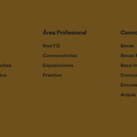
Área Profesional
Convo
Red FQ
Becas
Convocatorias
Becas 
uitas
Exposiciones
Beca I
ios
Premios
Concur
Encues
Arquia