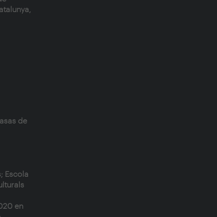
atalunya,
Casas de
; Escola
lturals
2020 en
.