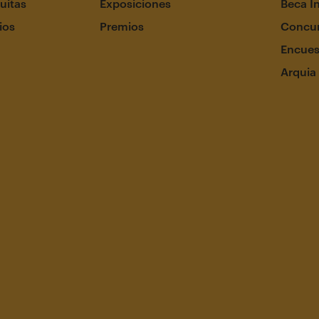
uitas
Exposiciones
Beca I
ios
Premios
Concur
Encues
Arquia