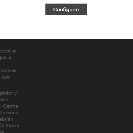
-Bravo,
Configurar
rme
(1964-);
efectiva
que la
ctura es
ítulo
pintor y
Seta-
o), Carme
a Massana
ebrián
el topo
y
de