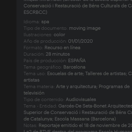
Conservació i Restauració de Béns Culturals de C
ESCRBCC)
Idioma:
spa
Tipo de documento:
moving image
Ilustraciones:
color
Año de producción:
01/01/2020
Formato:
Recurso en línea
Duración:
28 minutos
País de producción:
ESPAÑA
Tema geográfico:
Barcelona
Tema uso:
Escuelas de arte; Talleres de artistas; 
artistas
Tema materia:
Arte y arquitectura; Programas de
televisión
Tipo de contenido:
Audiovisuales
Tema - Entidad:
Garcés-De Seta-Bonet Arquitectes
Superior de Conservació i Restauració de Béns Cu
de Catalunya; Escola Massana (Barcelona)
Notas:
Reportaje emitido el 18 de noviembre de 
La2 de RTVE dentro del programa Escala Humana