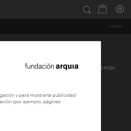
volver
Ficha
|
|
Descarga
egación y para mostrarte publicidad
gación (por ejemplo, páginas