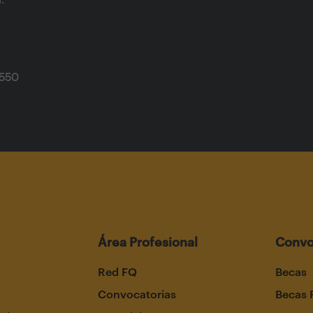
5550
Área Profesional
Convo
Red FQ
Becas
Convocatorias
Becas 