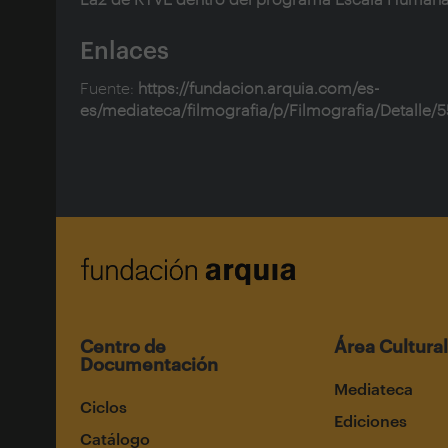
Enlaces
Fuente:
https://fundacion.arquia.com/es-
es/mediateca/filmografia/p/Filmografia/Detalle/
Centro de
Área Cultural
Documentación
Mediateca
Ciclos
Ediciones
Catálogo