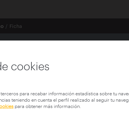
go
Ficha
de cookies
 terceros para recabar información estadística sobre tu nav
cias teniendo en cuenta el perfil realizado al seguir tu nave
cookies
para obtener más información.
n
 Arranz-