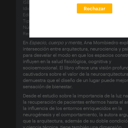
ISBN:
978-84-128717-0-8
Idioma:
spa
Rechazar
Editorial:
Fundación Arquia
Tipo de documento:
text
Número de páginas:
160
Reseña:
En
Espacio, cuerpo y mente
, Ana Mombiedro expl
intersección entre arquitectura, neurociencia y ps
para desvelar el modo en que los espacios const
influyen en la salud fisiológica, cognitiva y
socioemocional. El libro ofrece una visión profun
cautivadora sobre el valor de la neuroarquitectura
demuestra que el diseño de un lugar puede mejor
sensación de bienestar.
Desde el estudio sobre la importancia de la luz na
la recuperación de pacientes enfermos hasta el an
la influencia de los entornos enriquecidos en la
neurogénesis y el comportamiento, la autora ar
que la arquitectura, además de su doble condició
y ciencia técnica, tiene también una dimensión