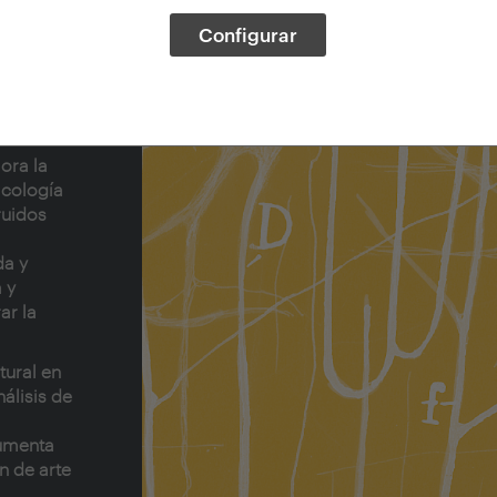
Configurar
ora la
icología
ruidos
da y
 y
ar la
tural en
álisis de
gumenta
n de arte