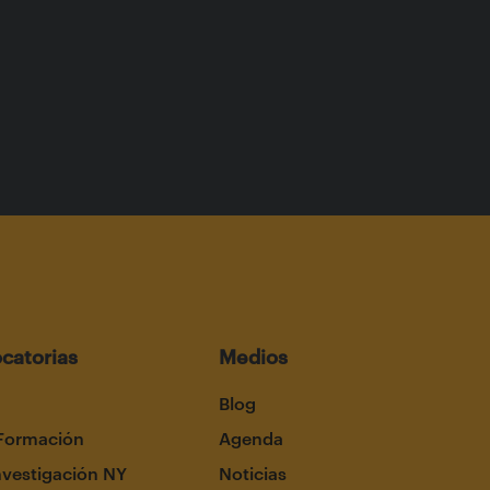
catorias
Medios
Blog
Formación
Agenda
nvestigación NY
Noticias