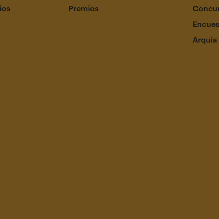
ios
Premios
Concur
Encues
Arquia