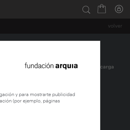
volver
Ficha
|
|
Descarga
egación y para mostrarte publicidad
gación (por ejemplo, páginas