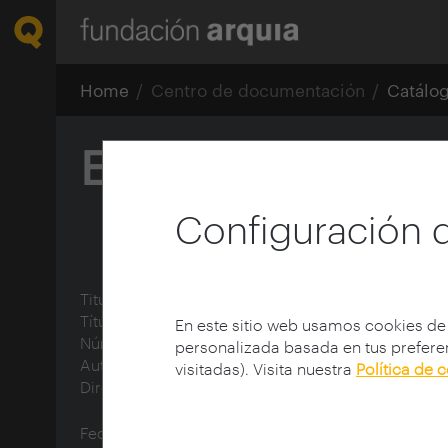
Home
Centro de documentación
Catálo
Espacio, cuerpo
Configuración 
Titulo de la Colección:
Sin prejuicios
Título:
Espacio, cuerpo y mente
En este sitio web usamos cookies de
Número de la colección:
6
personalizada basada en tus preferen
Autor:
Mombiedro, Ana
visitadas). Visita nuestra
Política de 
Director de la colección:
Fundación Arquia
Fecha de publicación:
2024