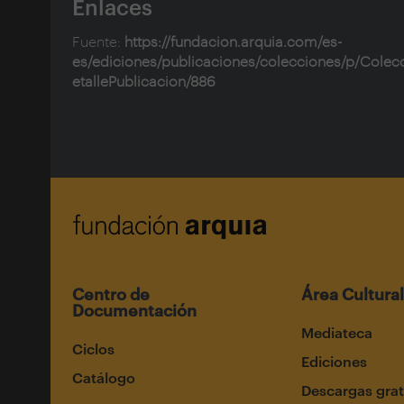
Enlaces
Fuente:
https://fundacion.arquia.com/es-
es/ediciones/publicaciones/colecciones/p/Colec
etallePublicacion/886
Centro de
Área Cultural
Documentación
Mediateca
Ciclos
Ediciones
Catálogo
Descargas grat