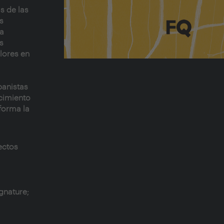
s de las
s
la
s
alores en
banistas
cimiento
forma la
ectos
gnature;