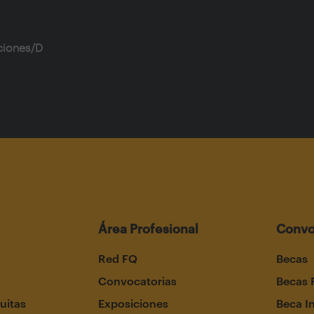
ciones/D
Área Profesional
Convo
Red FQ
Becas
Convocatorias
Becas 
uitas
Exposiciones
Beca I