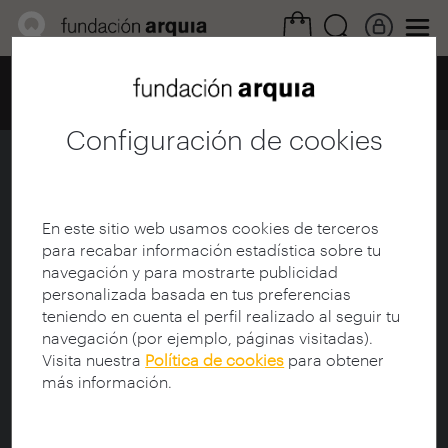
Home
Centro de documentación
Catálogo
Ficha
Configuración de cookies
Conferència Carme Pinos
Ficha
|
|
Descarga
En este sitio web usamos cookies de terceros
para recabar información estadística sobre tu
navegación y para mostrarte publicidad
Título:
Conferència Carme Pinos
personalizada basada en tus preferencias
Autor:
Colegio Oficial de Arquitectos de Cataluña
teniendo en cuenta el perfil realizado al seguir tu
Participante:
Pinós, Carme (1954-); Frediani, Arturo
navegación (por ejemplo, páginas visitadas).
Protagonista:
Pinós, Carme (1954-)
Visita nuestra
Política de cookies
para obtener
más información.
Sinopsis:
Conferencia celebrada el jueves 15 de abril de 2021
en formato virtual, organizada por la Demarcación