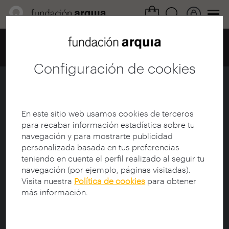
Home
Centro de documentación
Catálogo
Ficha
Configuración de cookies
Santiago Calatrava
Ficha
|
|
Descarga
En este sitio web usamos cookies de terceros
para recabar información estadística sobre tu
navegación y para mostrarte publicidad
Titulo de la Colección:
arquia/documental
personalizada basada en tus preferencias
Título:
Santiago Calatrava
teniendo en cuenta el perfil realizado al seguir tu
Subtítulo:
El socialista, el arquitecto y la Turning
navegación (por ejemplo, páginas visitadas).
Torso
Visita nuestra
Política de cookies
para obtener
Director de documental:
Gertten, Fredrik
más información.
Guionista:
Montaner, Josep Maria (1954-)
Protagonista:
Calatrava, Santiago (1951-)