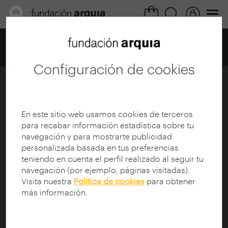
Home
Centro de documentación
Catálogo
Ficha
Configuración de cookies
Konstantín Mélnikov
Ficha
|
|
Descarga
En este sitio web usamos cookies de terceros
para recabar información estadística sobre tu
navegación y para mostrarte publicidad
Titulo de la Colección:
arquia/documental
personalizada basada en tus preferencias
Título:
Konstantín Mélnikov
teniendo en cuenta el perfil realizado al seguir tu
Subtítulo:
La casa de Mélnikov: la utopía de Moscú
navegación (por ejemplo, páginas visitadas).
Director de documental:
Rinnekangas, Rax (1954-)
Visita nuestra
Política de cookies
para obtener
Guionista:
Garrido, Ginés (1962-)
más información.
Protagonista:
Mélnikov, Konstantín S. (1890-1975)
Sinopsis: