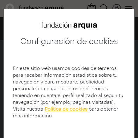
Home
Centro de documentación
Catálogo
Ficha
Configuración de cookies
Buckminster Fuller
Ficha
|
|
Descarga
En este sitio web usamos cookies de terceros
para recabar información estadística sobre tu
navegación y para mostrarte publicidad
Titulo de la Colección:
arquia/documental
personalizada basada en tus preferencias
Título:
Buckminster Fuller
teniendo en cuenta el perfil realizado al seguir tu
Subtítulo:
El mundo de Fuller
navegación (por ejemplo, páginas visitadas).
Director de documental:
Snyder, Robert (1916-
Visita nuestra
Política de cookies
para obtener
2004)
más información.
Guionista:
Ferrater, Carlos (1944-)
Productor:
Blackwood, Michael
Protagonista:
Fuller, R. Buckminster (1895-1983)