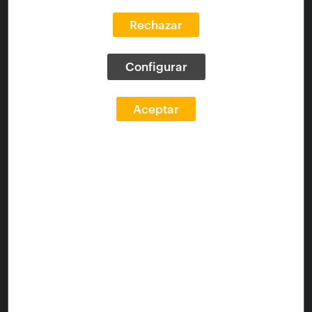
Sinopsis:
Rechazar
El documental EL MUNDO DE FULLER recoge de
viva voz la palabra y pensamiento del arquitecto,
Configurar
que intenta transmitir un mensaje íntimo, personal e
inspirador a nuestro frágil mundo.
Aceptar
Idioma:
eng
Tipo de documento:
moving image
Año de producción:
1971
Formato:
DVD
Duración:
80
Idioma subtítulos:
spa
Tema materia:
Arquitectos
Tema actividad:
Documentales
Tipo de contenido:
Audiovisuales
Enlaces
Fuente:
https://fundacion.arquia.com/es-
es/mediateca/filmoteca/p/Documentales/Detalle/1