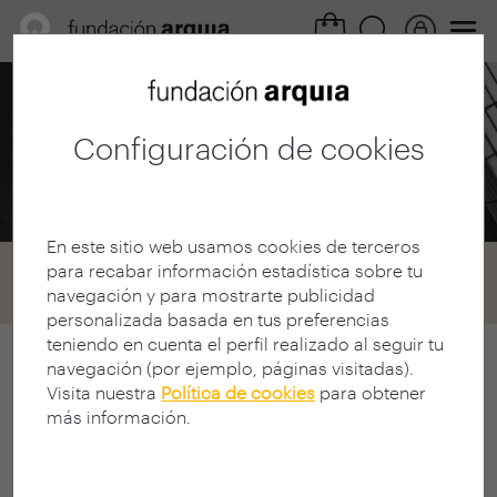
Área Profesional /
Convocatorias
Configuración de cookies
Becas 2004
En este sitio web usamos cookies de terceros
Home
Convocatorias
Becas
para recabar información estadística sobre tu
navegación y para mostrarte publicidad
Convocatoria 2004
personalizada basada en tus preferencias
teniendo en cuenta el perfil realizado al seguir tu
navegación (por ejemplo, páginas visitadas).
arquia/becas convocatoria 2004
Visita nuestra
Política de cookies
para obtener
V CONVOCATORIA CONCURSO
más información.
ARQUIA/BECAS