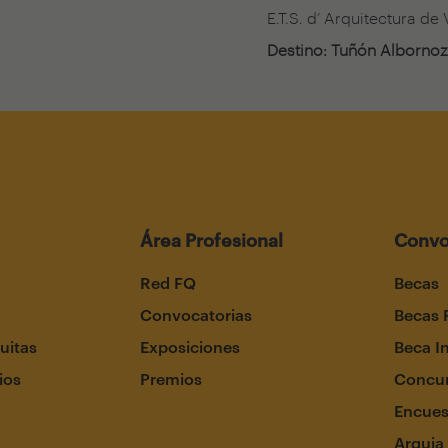
E.T.S. d’ Arquitectura de
Destino: Tuñón Albornoz
Área Profesional
Convo
Red FQ
Becas
Convocatorias
Becas 
uitas
Exposiciones
Beca I
ios
Premios
Concur
Encues
Arquia