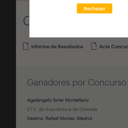
Rechazar
Convocatoria 20
Informe de Resultados
Acta Concu
Ganadores por Concurso
Agatángelo Soler Montellano
E.T.S. de Arquitectura de Granada
Destino: Rafael Moneo. Madrid