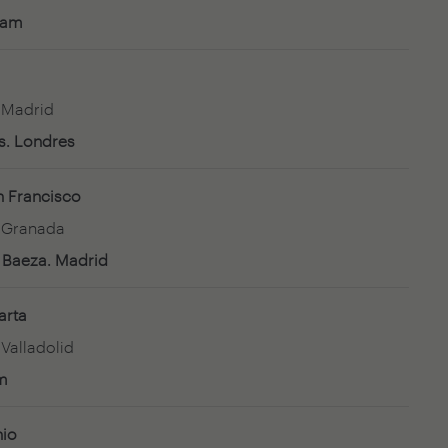
dam
e Madrid
rs. Londres
n Francisco
e Granada
 Baeza. Madrid
arta
 Valladolid
m
nio