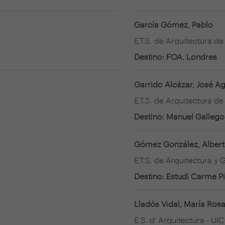
García Gómez, Pablo
E.T.S. de Arquitectura d
Destino: FOA. Londres
Garrido Alcázar, José Ag
E.T.S. de Arquitectura d
Destino: Manuel Gallego
Gómez González, Alber
E.T.S. de Arquitectura y
Destino: Estudi Carme P
Lladós Vidal, María Ros
E.S. d’ Arquitectura - UIC