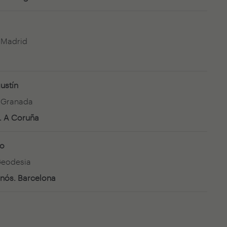
e Madrid
ustín
e Granada
. A Coruña
to
 Geodesia
inós. Barcelona
a