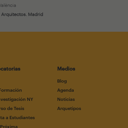
 València
 Arquitectos. Madrid
catorias
Medios
Blog
Formación
Agenda
nvestigación NY
Noticias
so de Tesis
Arquetipos
ta a Estudiantes
 Próxima