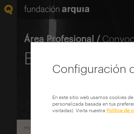
Área Profesional /
Convoc
Becas 2004
Configuración 
En este sitio web usamos cookies de
personalizada basada en tus preferen
visitadas). Visita nuestra
Política de 
Home
Convocatorias
Becas
Convocato