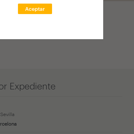
Aceptar
or Expediente
 Sevilla
arcelona