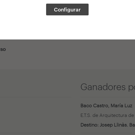
Configurar
04. Ganadores
rso
Ganadores p
Baco Castro, María Luz
E.T.S. de Arquitectura de
Destino: Josep Llinàs. B