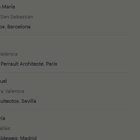
s María
e San Sebastián
os. Barcelona
 València
errault Architecte. París
uel
ra Valencia
uitectos. Sevilla
ría
allès
aldeweg. Madrid