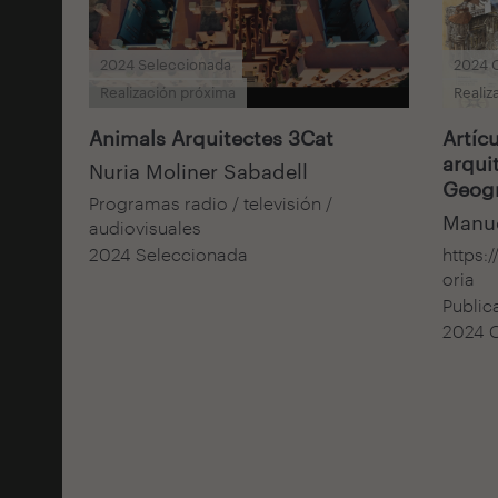
2024 Seleccionada
2024 
Realización próxima
Realiz
Animals Arquitectes 3Cat
Artícu
arqui
Nuria Moliner Sabadell
Geogr
Programas radio / televisión /
Manue
audiovisuales
2024 Seleccionada
https:
oria
Public
2024 