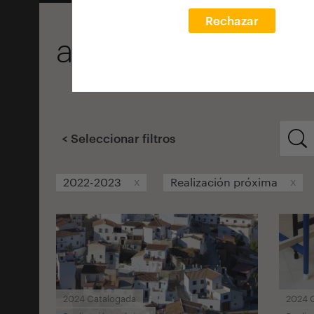
Rechazar
arquia/próxima
< Seleccionar filtros
x
x
2022-2023
Realización próxima
2024 Catalogada
2024 