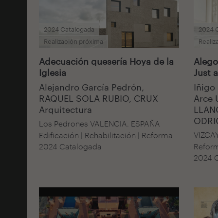
2024 Catalogada
2024 
Realización próxima
Realiz
Adecuación quesería Hoya de la
Alegor
Iglesia
Just a
Alejandro García Pedrón,
Iñigo
RAQUEL SOLA RUBIO, CRUX
Arce 
Arquitectura
LLAN
ODRI
Los Pedrones VALENCIA. ESPAÑA
VIZCA
Edificación | Rehabilitación | Reforma
Refor
2024 Catalogada
2024 