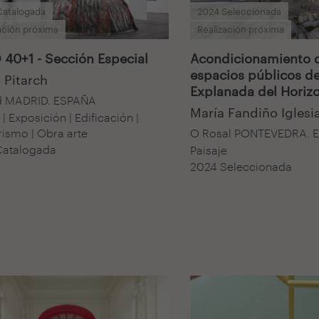
Catalogada
2024 Seleccionada
ación próxima
Realización próxima
40+1 - Sección Especial
Acondicionamiento d
espacios públicos de
 Pitarch
Explanada del Horiz
d MADRID. ESPAÑA
María Fandiño Iglesi
| Exposición | Edificación |
rismo | Obra arte
O Rosal PONTEVEDRA. 
Catalogada
Paisaje
2024 Seleccionada