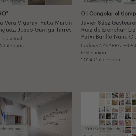
ación próxima
Realización próxima
GO"
0 | Congelar el tiem
ia Vera Vigaray, Patxi Martín
Javier Sáez Gasteare
guez, Josep Garriga Tarrés
Ruiz de Erenchun Liz
Patxi Burillo Nuin, O
 industrial
Lodosa NAVARRA. ESP
Catalogada
Edificación
2024 Catalogada
Seleccionada
2020 Seleccionada