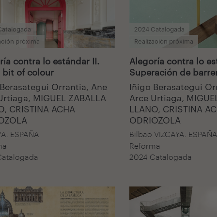
Catalogada
2024 Catalogada
ación próxima
Realización próxima
ía contra lo estándar II.
Alegoría contra lo es
 bit of colour
Superación de barre
 Berasategui Orrantia, Ane
Iñigo Berasategui Or
Urtiaga, MIGUEL ZABALLA
Arce Urtiaga, MIGU
O, CRISTINA ACHA
LLANO, CRISTINA A
OZOLA
ODRIOZOLA
YA. ESPAÑA
Bilbao VIZCAYA. ESPAÑ
ma
Reforma
Catalogada
2024 Catalogada