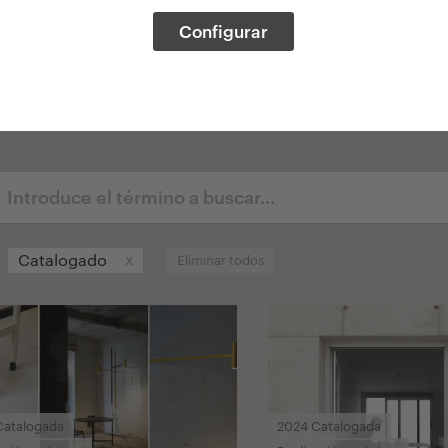
Configurar
x
Catalogado
Eliminar todos
Catalogada
2024 Catalogada