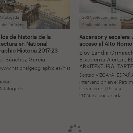
Catalogada
2024 Seleccionada
ación próxima
Realización próxima
los de historia de la
Ascensor y escalera
tectura en National
acceso al Alto Horno
aphic Historia 2017-23
Eloy Landia Ormaech
l Sánchez García
Etxeberria Aiertza, E
ARKITEKTURA, TARTE
//www.nationalgeographic.es/hist
Sestao VIZCAYA. ESPAÑ
ación
Intervención en el Patrim
Urbanismo | Paisaje
Catalogada
2024 Seleccionada