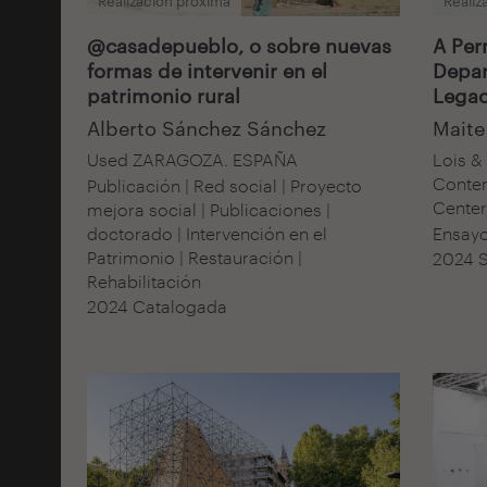
Realización próxima
Realiz
@casadepueblo, o sobre nuevas
A Per
formas de intervenir en el
Depar
patrimonio rural
Legac
Alberto Sánchez Sánchez
Maite
Used ZARAGOZA. ESPAÑA
Lois &
Contem
Publicación | Red social | Proyecto
Center
mejora social | Publicaciones |
doctorado | Intervención en el
Ensayo
Patrimonio | Restauración |
2024 S
Rehabilitación
2024 Catalogada