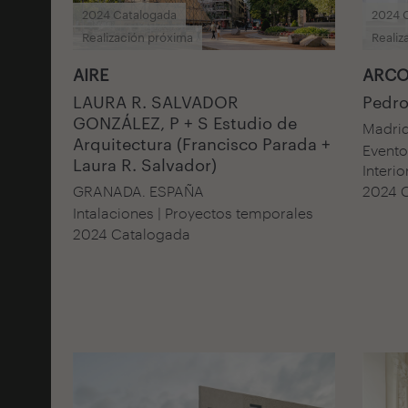
2024 Catalogada
2024 
Realización próxima
Realiz
AIRE
ARCO 
LAURA R. SALVADOR
Pedro
GONZÁLEZ, P + S Estudio de
Madri
Arquitectura (Francisco Parada +
Evento 
Laura R. Salvador)
Interio
GRANADA. ESPAÑA
2024 
Intalaciones | Proyectos temporales
2024 Catalogada