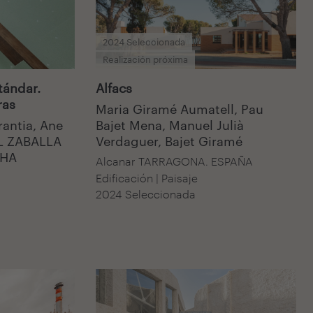
2024 Seleccionada
Realización próxima
tándar.
Alfacs
ras
Maria Giramé Aumatell, Pau
rantia, Ane
Bajet Mena, Manuel Julià
EL ZABALLA
Verdaguer, Bajet Giramé
CHA
Alcanar TARRAGONA. ESPAÑA
Edificación | Paisaje
A
2024 Seleccionada