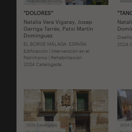
Realización próxima
Realiz
"DOLORES"
"TAN
Natalia Vera Vigaray, Josep
Natal
Garriga Tarrés, Patxi Martín
Domín
Domínguez
Diseño
EL BORGE MÁLAGA. ESPAÑA
2024 
Edificación | Intervención en el
Patrimonio | Rehabilitación
2024 Catalogada
2024 Catalogada
2024 