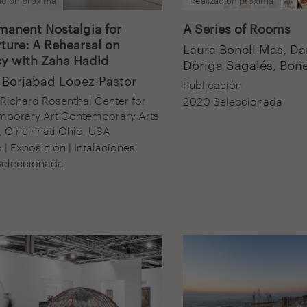
ación próxima
Realización próxima
manent Nostalgia for
A Series of Rooms
ture: A Rehearsal on
Laura Bonell Mas, Da
y with Zaha Hadid
Dòriga Sagalés, Bone
 Borjabad Lopez-Pastor
Publicación
 Richard Rosenthal Center for
2020 Seleccionada
porary Art Contemporary Arts
, Cincinnati Ohio, USA
 | Exposición | Intalaciones
eleccionada