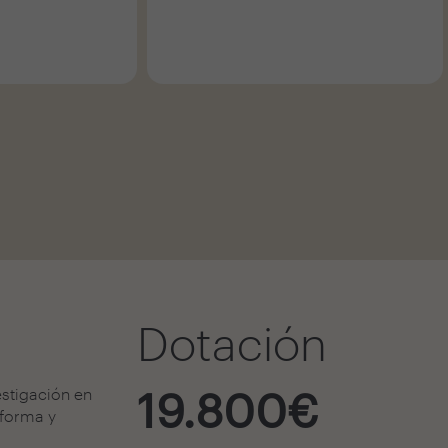
Dotación
19.800€
estigación en
aforma y