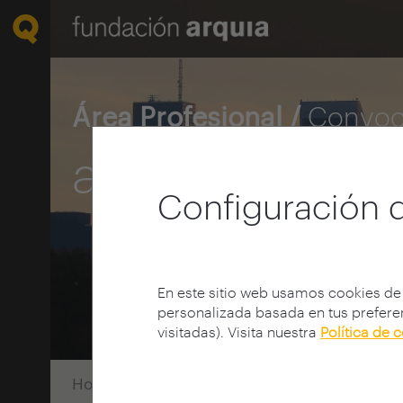
Área Profesional /
Convoc
arquia / inves
Configuración 
En este sitio web usamos cookies de
personalizada basada en tus preferen
visitadas). Visita nuestra
Política de 
Home
Convocatorias
Investigación
Con