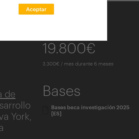
Aceptar
Dotación
19.800€
3.300€ / mes durante 6 meses
Bases
a de
sarrollo
Bases beca investigación 2025
[ES]
va York,
a