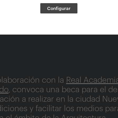
Configurar
tigación en Nueva
olaboración con la
Real Academi
ndo
, convoca una beca para el de
ación a realizar en la ciudad Nue
iciones y facilitar los medios par
n el ámbito de la Arquitectura.