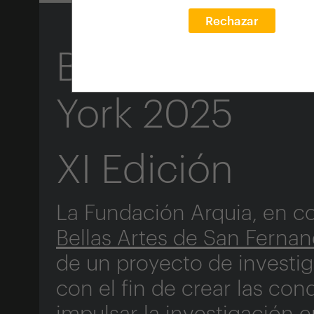
Rechazar
Beca de Inves
York 2025
XI Edición
La Fundación Arquia, en c
Bellas Artes de San Ferna
de un proyecto de investig
con el fin de crear las cond
impulsar la investigación e