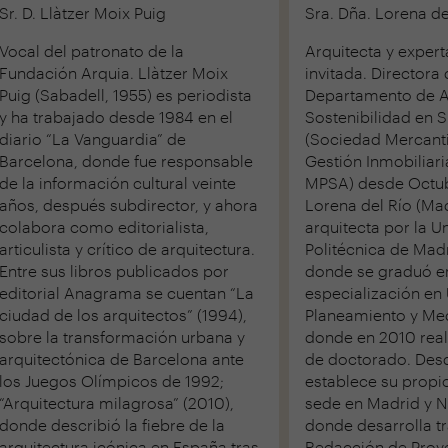
Sr. D. Llàtzer Moix Puig
Sra. Dña. Lorena d
Vocal del patronato de la
Arquitecta y exper
Fundación Arquia. Llàtzer Moix
invitada. Directora 
Puig (Sabadell, 1955) es periodista
Departamento de Ar
y ha trabajado desde 1984 en el
Sostenibilidad en 
diario “La Vanguardia” de
(Sociedad Mercantil
Barcelona, donde fue responsable
Gestión Inmobiliar
de la información cultural veinte
MPSA) desde Octub
años, después subdirector, y ahora
Lorena del Río (Mad
colabora como editorialista,
arquitecta por la U
articulista y crítico de arquitectura.
Politécnica de Mad
Entre sus libros publicados por
donde se graduó e
editorial Anagrama se cuentan “La
especialización en
ciudad de los arquitectos” (1994),
Planeamiento y Me
sobre la transformación urbana y
donde en 2010 real
arquitectónica de Barcelona ante
de doctorado. Des
los Juegos Olímpicos de 1992;
establece su propi
“Arquitectura milagrosa” (2010),
sede en Madrid y N
donde describió la fiebre de la
donde desarrolla t
arquitectura icónica en España tras
Redacción de Proye