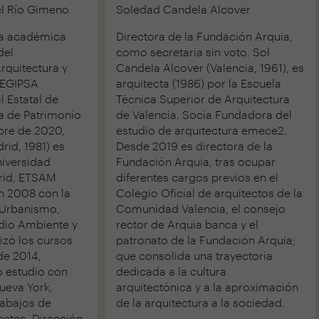
el Río Gimeno
Soledad Candela Alcover
ta académica
Directora de la Fundación Arquia,
del
como secretaria sin voto. Sol
quitectura y
Candela Alcover (Valencia, 1961), es
SEGIPSA
arquitecta (1986) por la Escuela
 Estatal de
Técnica Superior de Arquitectura
ia de Patrimonio
de Valencia. Socia Fundadora del
re de 2020,
estudio de arquitectura emece2.
rid, 1981) es
Desde 2019 es directora de la
niversidad
Fundación Arquia, tras ocupar
rid, ETSAM
diferentes cargos previos en el
n 2008 con la
Colegio Oficial de arquitectos de la
 Urbanismo,
Comunidad Valencia, el consejo
dio Ambiente y
rector de Arquia banca y el
izó los cursos
patronato de la Fundación Arquia;
de 2014,
que consolida una trayectoria
o estudio con
dedicada a la cultura
ueva York,
arquitectónica y a la aproximación
rabajos de
de la arquitectura a la sociedad.
ctos, Dirección