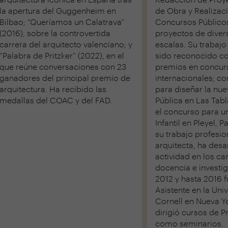
la apertura del Guggenheim en
de Obra y Realizac
Bilbao; “Queríamos un Calatrava”
Concursos Público
(2016), sobre la controvertida
proyectos de dive
carrera del arquitecto valenciano; y
escalas. Su trabajo
“Palabra de Pritzker” (2022), en el
sido reconocido co
que reúne conversaciones con 23
premios en concur
ganadores del principal premio de
internacionales; c
arquitectura. Ha recibido las
para diseñar la nue
medallas del COAC y del FAD.
Pública en Las Tabl
el concurso para u
Infantil en Pleyel, 
su trabajo profesi
arquitecta, ha desa
actividad en los c
docencia e investi
2012 y hasta 2016 
Asistente en la Uni
Cornell en Nueva Y
dirigió cursos de P
como seminarios.