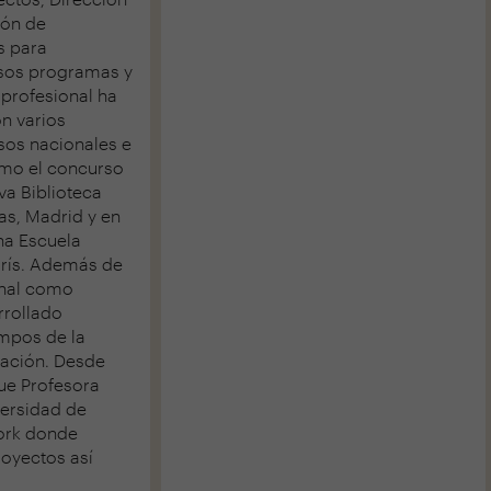
ión de
s para
rsos programas y
 profesional ha
n varios
sos nacionales e
omo el concurso
va Biblioteca
as, Madrid y en
na Escuela
París. Además de
onal como
rrollado
ampos de la
gación. Desde
fue Profesora
versidad de
ork donde
royectos así