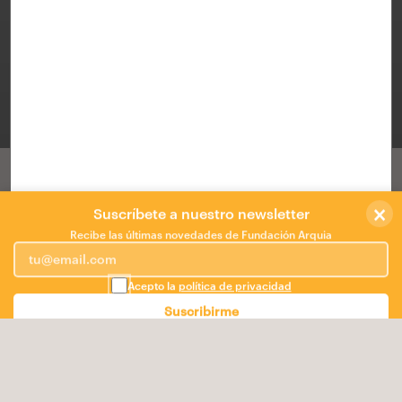
Sede de Tiro Olímpico para Madrid 2016
MADRID
/
lasonceymedia
×
Accésit
Suscríbete a nuestro newsletter
Recibe las últimas novedades de Fundación Arquia
CENTRO DE TIRO EN PARACUELLOS DE JARAMA:
MEMORIA EN TRES ACTOS
Acepto la
política de privacidad
Acto primero: el lugar
Suscribirme
"Lo que embellece al desierto es que, en alguna parte,
esconde un pozo de agua."
(A. de Saint-Exúpery)
La parcela propuesta tiene forma triangular, y está
delimitada en dos de sus lados por vías con una
importante densidad de tráfico, la M-50 y la M-115. Esto
define un límite duro y genera un entorno poco