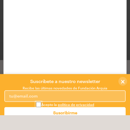
Sede de Tiro Olímpico para Madrid 2016
MADRID
/
lasonceymedia
×
Accésit
Suscríbete a nuestro newsletter
Recibe las últimas novedades de Fundación Arquia
CENTRO DE TIRO EN PARACUELLOS DE JARAMA:
MEMORIA EN TRES ACTOS
Acepto la
política de privacidad
Acto primero: el lugar
Suscribirme
"Lo que embellece al desierto es que, en alguna parte,
esconde un pozo de agua."
(A. de Saint-Exúpery)
La parcela propuesta tiene forma triangular, y está
delimitada en dos de sus lados por vías con una