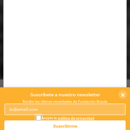
casa RIMA - IRACHE
Stepien y Barnó
,
lorenzo barno martinez
×
Atrapando el paisaje
Suscríbete a nuestro newsletter
Recibe las últimas novedades de Fundación Arquia
EL PORQUE DE LAS COSAS.
Nos encontramos con una parcela orientada norte-sur,
Acepto la
política de privacidad
en una urbanización constituida por la simple adición
Suscribirme
de una finca junto a otra.