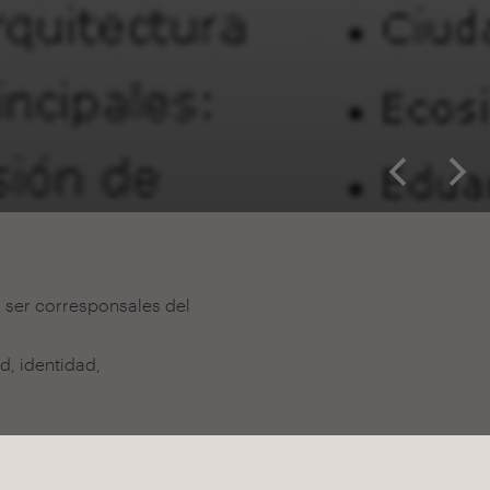
a ser corresponsales del
×
, identidad,
Suscribirme
Acepto la
política de privacidad