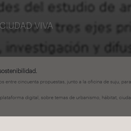
CIUDAD VIVA
ostenibilidad.
os entre cincuenta propuestas, junto a la oficina de suju, par
ataforma digital, sobre temas de urbanismo, hábitat, ciudad