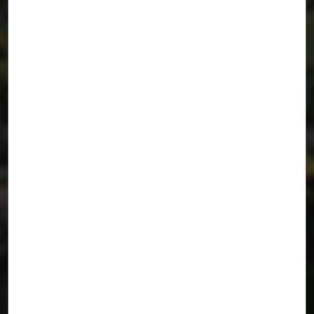
Plan E[xtinción] Cienfuegos