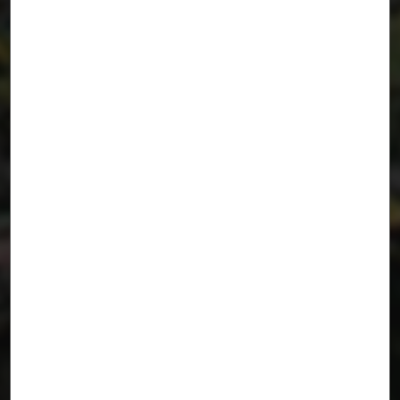
Plan E[xtinción] Cienfuegos