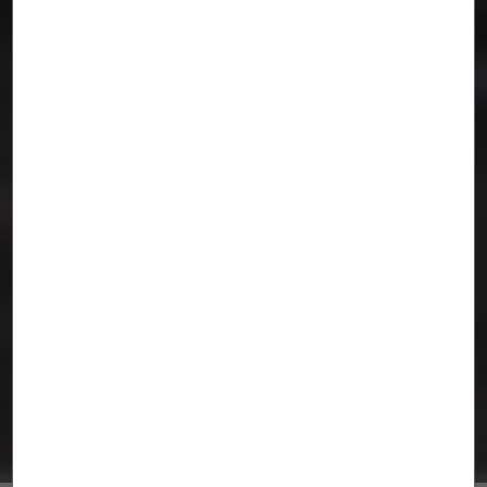
El Campo de Cebada
MADRID
/
Zuloark
,
Zoohaus