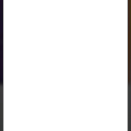
Cómo ser Rem Koolhaas.
MADRID
/
PKMN [pac-man]