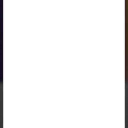
Cómo ser Rem Koolhaas.
MADRID
/
PKMN [pac-man]