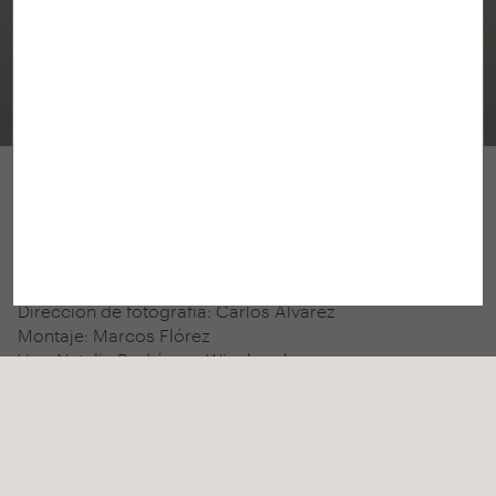
Vídeo Premio Juana de Vega de
Arquitectura 2013
Premio Juana de Vega de Arquitectura 2013.
CREUSeCARRASCO
Producción: Fundación Juana de Vega
Dirección y guión: lasonceymedia y veredes
Dirección de fotografía: Carlos Álvarez
Montaje: Marcos Flórez
Voz: Natalia Rodríguez Winchurch
Música: Kevin Macleod
Storyboard: Borja López Cotelo