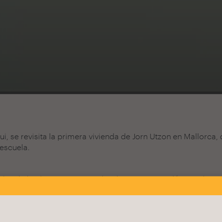
i, se revisita la primera vivienda de Jorn Utzon en Mallorca
escuela.
les de la obra, y se responde a las preguntas clásicas de est