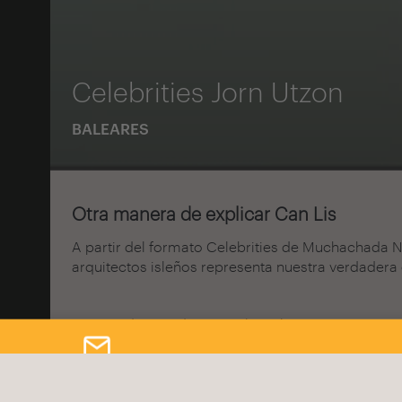
Celebrities Jorn Utzon
BALEARES
Otra manera de explicar Can Lis
A partir del formato Celebrities de Muchachada Nu
arquitectos isleños representa nuestra verdadera 
Suscríbete a nuestro newsletter
En tono de parodia se explican los rasgos principa
Recibe las últimas novedades de Fundación Arquia
turistas ocasionales.
El momento Aalto es impagable.