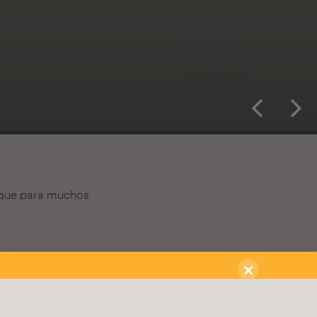
, que para muchos
×
Suscribirme
Acepto la
política de privacidad
udiantes, arquitectos y