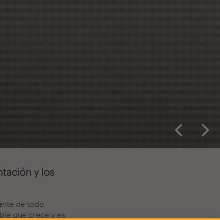
tación y los
ente de todo
×
ble que crece y es