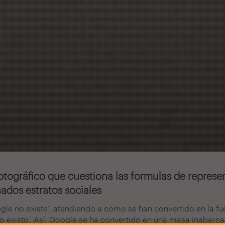
otográfico que cuestiona las formulas de represen
nados estratos sociales
le no existe’, atendiendo a como se han convertido en la fu
o existo’. Así, Google se ha convertido en una masa inabarca