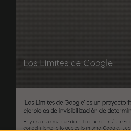
Los Límites de Google
'Los Límites de Google' es un proyecto f
ejercicios de invisibilización de determi
Hay una máxima que dice: ‘Lo que no está en Goog
conocimiento, o lo que es lo mismo ‘Google, lueg