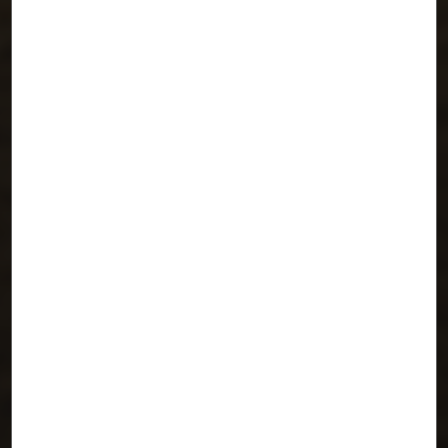
En el Túnel. Instalación para Concéntrico
01 Festival de Arquitectura de Logroño
RIOJA (LA)
/
Branco-del Rio Arquitectos