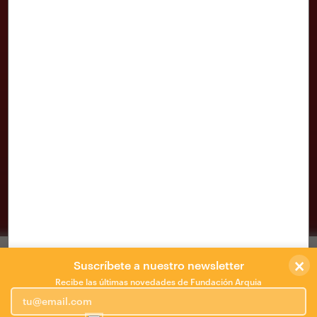
MODULOR
ZOOCO ESTUDIO
×
ESPACIO HISBALIT – MODULOR “ CASA
Suscríbete a nuestro newsletter
DECOR 2014 “
Recibe las últimas novedades de Fundación Arquia
Proponemos la ruptura del esquema tradicional de