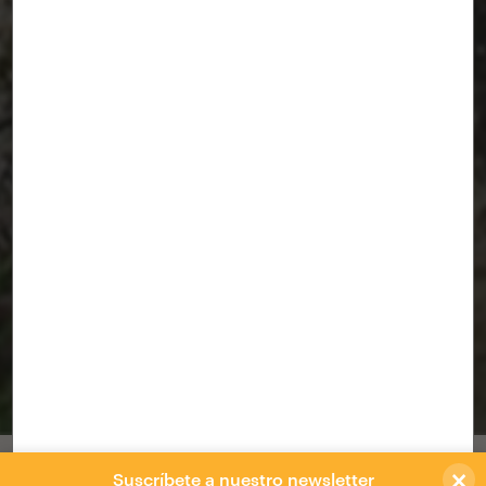
CUBO DE LUZ
BURGOS
/
Entramado. Arquitectura y ciudad
×
Instalación para la edición del 2016 del
Suscríbete a nuestro newsletter