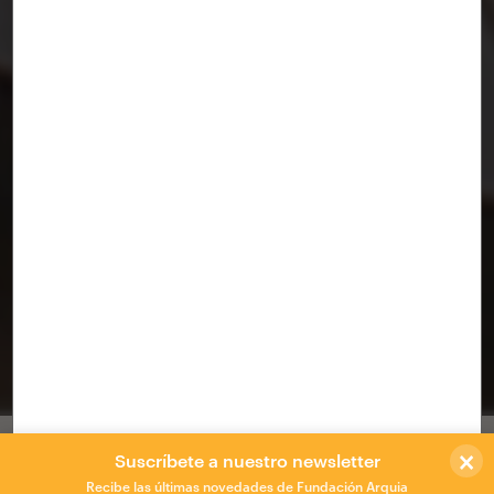
LA VINERIA
BURGOS
/
AJO taller de arquitectura
×
LA VINERÍA es una
gastrobodega
en la Plaza de San
Suscríbete a nuestro newsletter
Blas de Lerma, Burgos, que intenta aunar
naturaleza,
Recibe las últimas novedades de Fundación Arquia