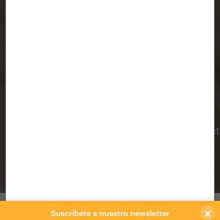
Nuevas sinergias en el barrio. Cafè Roquet
espacio gastronómico
TARRAGONA
/
NUA arquitectures
×
Un espacio diáfano, versátil y abierto a la
Suscríbete a nuestro newsletter