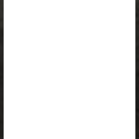
Biblioteca No. 1 — BOCANAÁ
MÁLAGA
/
PACHON—PAREDES