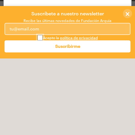
×
Biblioteca Pública de Nerja
Suscríbete a nuestro newsletter
Recibe las últimas novedades de Fundación Arquia
ES
Acepto la
política de privacidad
La privilegiada situación de la nueva biblioteca de Nerja
Suscribirme
representa no solo el limite entre la ciudad histórica y la
contemporánea, sino entre la tierra y el mar, entre la
cultura popular y la tecnológica, entre lo tradicional y lo
moderno, entre lo domestico y lo urbano.
BOCANÁ representa los valores de la nueva biblioteca
en su doble acepción:
1) “Paso estrecho de mar que sirve de entrada a una
bahía o fondeadero.”
Una BOCANA "urbana" a la que accedemos a través de
un zaguán, no solo a la propia biblioteca en altura, sino
a la cultura, a lo tecnológico, a la tradición, y al paisaje
azul del mar y el cielo de la costa de la Axarquía. La